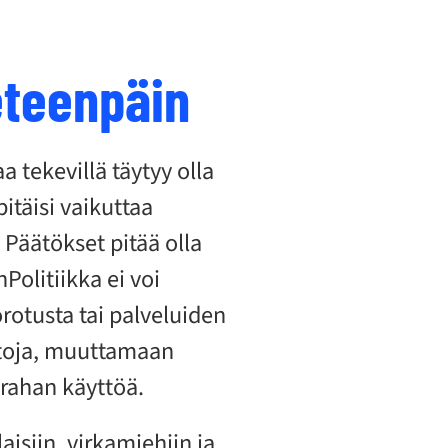
eteenpäin
a tekevillä täytyy olla
itäisi vaikuttaa
äätökset pitää olla
nPolitiikka ei voi
rotusta tai palveluiden
ntoja, muuttamaan
 rahan käyttöä.
aisiin, virkamiehiin ja