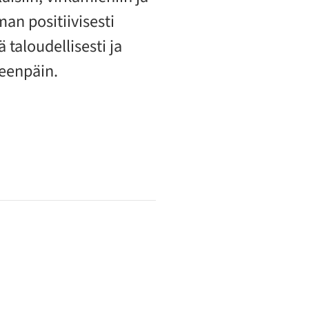
an positiivisesti
taloudellisesti ja
eteenpäin.