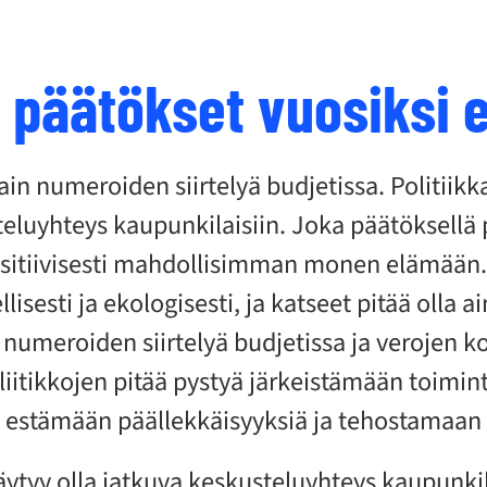
 päätökset vuosiksi 
 vain numeroiden siirtelyä budjetissa. Politiikka
eluyhteys kaupunkilaisiin. Joka päätöksellä p
itiivisesti mahdollisimman monen elämään. P
lisesti ja ekologisesti, ja katseet pitää olla ai
 numeroiden siirtelyä budjetissa ja verojen ko
liitikkojen pitää pystyä järkeistämään toimi
, estämään päällekkäisyyksiä ja tehostamaan
täytyy olla jatkuva keskusteluyhteys kaupunkil