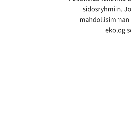
sidosryhmiin. Jo
mahdollisimman mo
ekologise