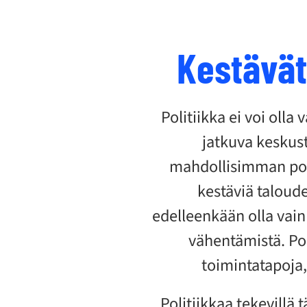
Kestävät
Politiikka ei voi olla
jatkuva keskust
mahdollisimman pos
kestäviä taloudel
edelleenkään olla vain
vähentämistä. Po
toimintatapoja
Politiikkaa tekevillä 